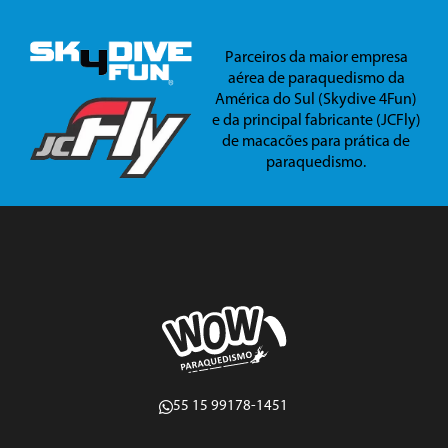
Parceiros da maior empresa
aérea de paraquedismo da
América do Sul (Skydive 4Fun)
e da principal fabricante (JCFly)
de macacões para prática de
paraquedismo.
55 15 99178-1451