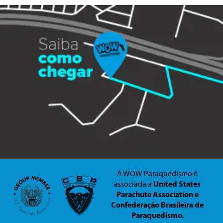
A WOW Paraquedismo é
associada a
United States
Parachute Association e
Confederação Brasileira de
Paraquedismo.