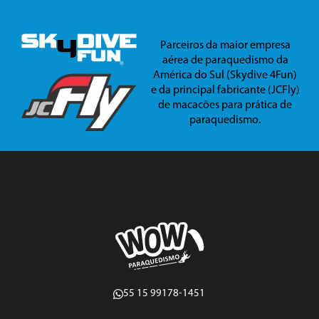
Parceiros da maior empresa
aérea de paraquedismo da
América do Sul (Skydive 4Fun)
e da principal fabricante (JCFly)
de macacões para prática de
paraquedismo.
55 15 99178-1451