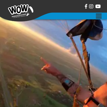
sobre a wow paraquedismo
salto duplo de paraquedas
curso aff de paraquedismo
balonismo
eventos
contato