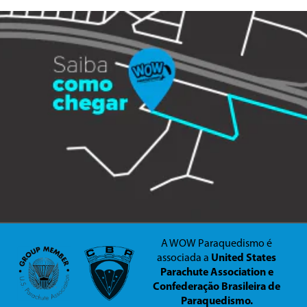
A WOW Paraquedismo é
associada a
United States
Parachute Association e
Confederação Brasileira de
Paraquedismo.