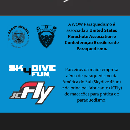
A WOW Paraquedismo é
associada a
United States
Parachute Association e
Confederação Brasileira de
Paraquedismo.
Parceiros da maior empresa
aérea de paraquedismo da
América do Sul (Skydive 4Fun)
e da principal fabricante (JCFly)
de macacões para prática de
paraquedismo.