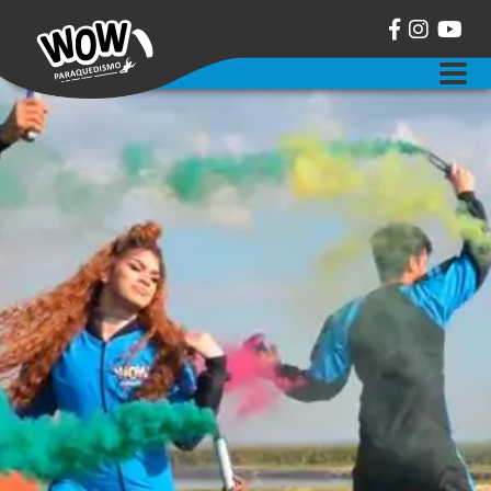
sobre a wow paraquedismo
salto duplo de paraquedas
curso aff de paraquedismo
balonismo
eventos
contato