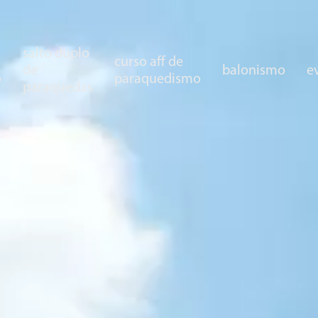
salto duplo
curso aff de
de
balonismo
e
o
paraquedismo
paraquedas