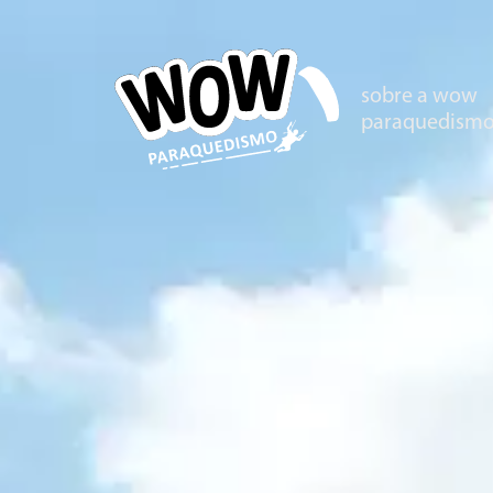
sobre a wow
paraquedism