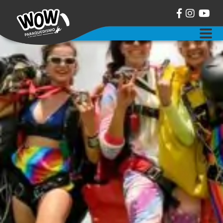
sobre a wow paraquedismo
salto duplo de paraquedas
curso aff de paraquedismo
balonismo
eventos
contato