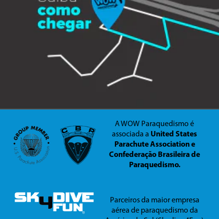
A WOW Paraquedismo é
associada a
United States
Parachute Association e
Confederação Brasileira de
Paraquedismo.
Parceiros da maior empresa
aérea de paraquedismo da