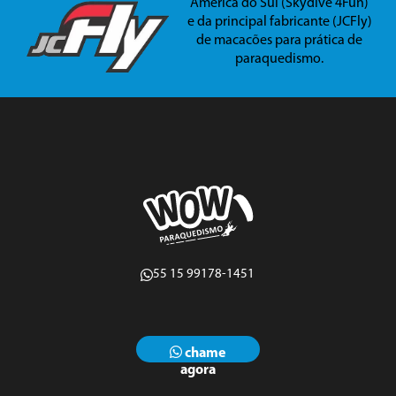
América do Sul (Skydive 4Fun)
e da principal fabricante (JCFly)
de macacões para prática de
paraquedismo.
55 15 99178-1451
chame
agora