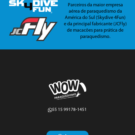
Parceiros da maior empresa
aérea de paraquedismo da
América do Sul (Skydive 4Fun)
e da principal fabricante (JCFly)
de macacões para prática de
paraquedismo.
55 15 99178-1451