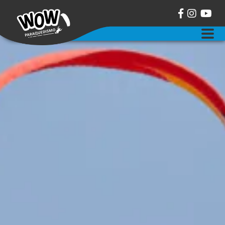
sobre a wow paraquedismo
salto duplo de paraquedas
curso aff de paraquedismo
balonismo
eventos
contato